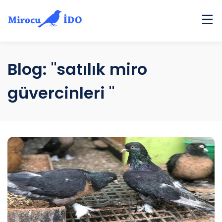
Ana Sayfa
Hakkımda
Blog: "satılık miro
Galeri
güvercinleri "
Satılık Kuşlar
Blog
İletişim